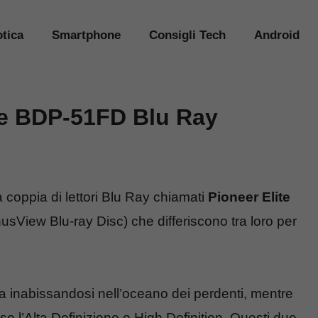
tica
Smartphone
Consigli Tech
Android
 e BDP-51FD Blu Ray
coppia di lettori Blu Ray chiamati
Pioneer Elite
sView Blu-ray Disc) che differiscono tra loro per
a inabissandosi nell’oceano dei perdenti, mentre
so l’Alta Definizione o High Definition. Questi due