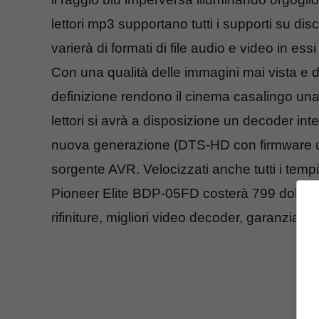
lettori mp3 supportano tutti i supporti su d
varierà di formati di file audio e video in essi 
Con una qualità delle immagini mai vista e de
definizione rendono il cinema casalingo un
lettori si avrà a disposizione un decoder in
nuova generazione (DTS-HD con firmware upd
sorgente AVR. Velocizzati anche tutti i temp
Pioneer Elite BDP-05FD costerà 799 dollari,
rifiniture, migliori video decoder, garanzia p