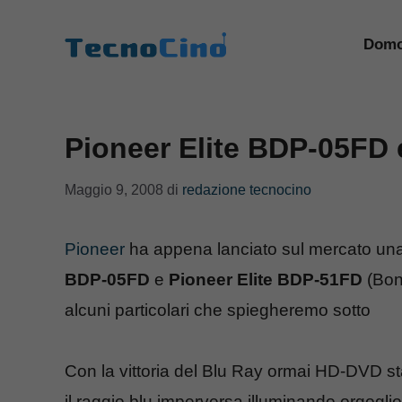
Vai
al
Domo
contenuto
Pioneer Elite BDP-05FD
Maggio 9, 2008
di
redazione tecnocino
Pioneer
ha appena lanciato sul mercato una 
BDP-05FD
e
Pioneer Elite BDP-51FD
(Bonu
alcuni particolari che spiegheremo sotto
Con la vittoria del Blu Ray ormai HD-DVD st
il raggio blu imperversa illuminando orgoglio