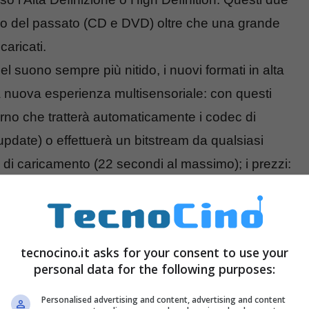
isco del passato (CD e DVD) oltre che una grande
caricati.
l suono sempre più nitido, i nuovi formati in alta
a nuova esperienza multisensoriale: con questi
terno che tratterà automaticamente i codec di
ate) o effettuerà un bitstream da qualsiasi
i di caricamento (22 secondi al massimo); i prezzi:
 BDP-51FD 599 dollari. Il primo avrà maggiori
iù lunga, gold connector e pulsanti migliori.
tecnocino.it asks for your consent to use your
personal data for the following purposes:
Personalised advertising and content, advertising and content