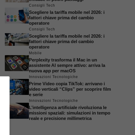
Consigli Tech
Scegliere la tariffa mobile nel 2026: i
fattori chiave prima del cambio
operatore
Consigli Tech
Scegliere la tariffa mobile nel 2026: i
fattori chiave prima del cambio
operatore
Mobile
Perplexity trasforma il Mac in un
assistente AI sempre attivo: arriva la
nuova app per macOS
Innovazioni Tecnologiche
Prime Video copia TikTok: arrivano i
video verticali “Clips” per scoprire film
e serie
Innovazioni Tecnologiche
L’intelligenza artificiale rivoluziona le
missioni spaziali: simulazioni in tempo
reale e precisione millimetrica