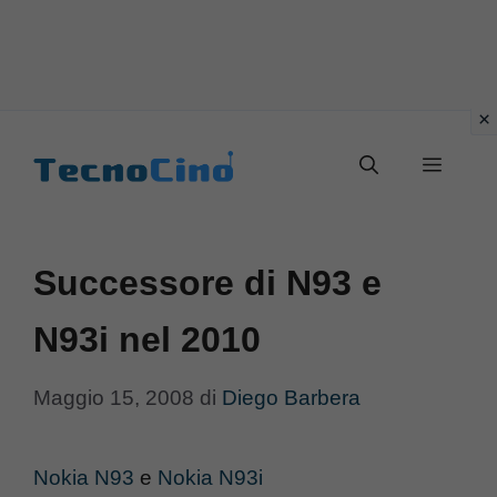
Vai
al
Menu
contenuto
Successore di N93 e
N93i nel 2010
Maggio 15, 2008
di
Diego Barbera
Nokia N93
e
Nokia N93i