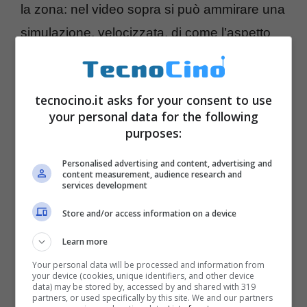
la zona: nel video sopra si può ammirare una
simulazione, velocizzata, di come l’aspetto
della torre sia in continuo mutamento. Il gioco
di luci e rilfessi dal giorno alla notte, la
tecnocino.it asks for your consent to use
superficie quasi liquida e cangiante promette
your personal data for the following
bene.
purposes:
Il padre del progetto è l’architetto
David
Personalised advertising and content, advertising and
Fisher
(con cittadinanza italiana), si è
content measurement, audience research and
services development
pensato anche alla sicurezza, ovviamente,
Store and/or access information on a device
infatti la torre sarà in grado di resistere anche
a potenti terremoti.
Learn more
Your personal data will be processed and information from
your device (cookies, unique identifiers, and other device
data) may be stored by, accessed by and shared with 319
partners, or used specifically by this site. We and our partners