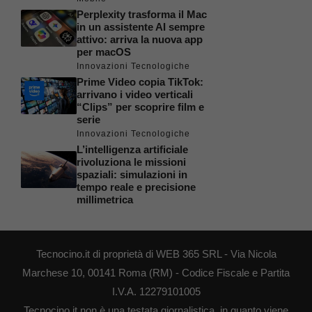
Perplexity trasforma il Mac
in un assistente AI sempre
attivo: arriva la nuova app
per macOS
Innovazioni Tecnologiche
Prime Video copia TikTok:
arrivano i video verticali
“Clips” per scoprire film e
serie
Innovazioni Tecnologiche
L’intelligenza artificiale
rivoluziona le missioni
spaziali: simulazioni in
tempo reale e precisione
millimetrica
Tecnocino.it di proprietà di WEB 365 SRL - Via Nicola
Marchese 10, 00141 Roma (RM) - Codice Fiscale e Partita
I.V.A. 12279101005
Tecnocino.it non è una testata giornalistica, in quanto viene