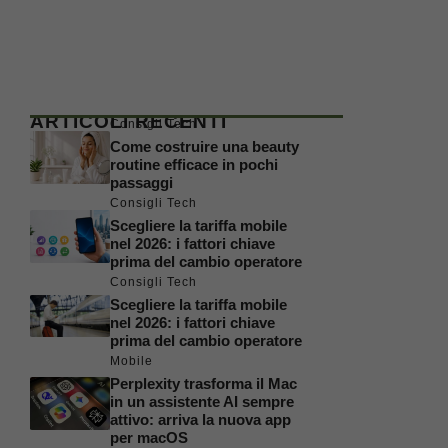
ARTICOLI RECENTI
Consigli Tech
Come costruire una beauty
routine efficace in pochi
passaggi
Consigli Tech
Scegliere la tariffa mobile
nel 2026: i fattori chiave
prima del cambio operatore
Consigli Tech
Scegliere la tariffa mobile
nel 2026: i fattori chiave
prima del cambio operatore
Mobile
Perplexity trasforma il Mac
in un assistente AI sempre
attivo: arriva la nuova app
per macOS