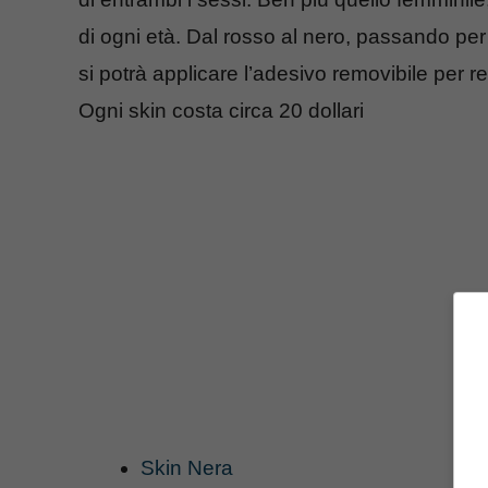
di ogni età. Dal rosso al nero, passando per 
si potrà applicare l’adesivo removibile per re
Ogni skin costa circa 20 dollari
Skin Nera