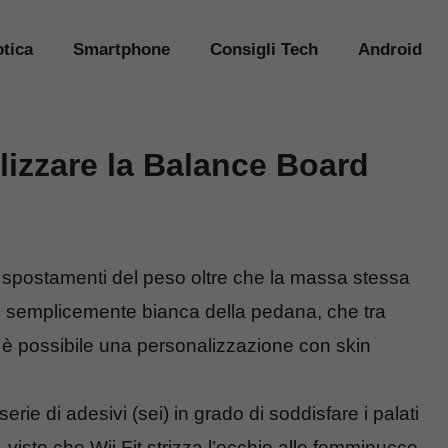
tica
Smartphone
Consigli Tech
Android
alizzare la Balance Board
li spostamenti del peso oltre che la massa stessa
ie semplicemente bianca della pedana, che tra
le, è possibile una personalizzazione con skin
rie di adesivi (sei) in grado di soddisfare i palati
, visto che Wii Fit strizza l’occhio alle femminucce