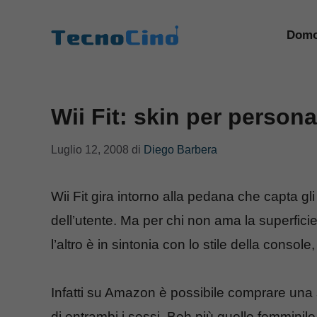
Vai
al
Domo
contenuto
Wii Fit: skin per person
Luglio 12, 2008
di
Diego Barbera
Wii Fit gira intorno alla pedana che capta g
dell’utente. Ma per chi non ama la superfic
l’altro è in sintonia con lo stile della conso
Infatti su Amazon è possibile comprare una se
di entrambi i sessi. Beh più quello femminile