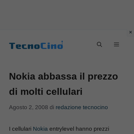
Vai
al
Menu
contenuto
Nokia abbassa il prezzo
di molti cellulari
Agosto 2, 2008
di
redazione tecnocino
I cellulari
Nokia
entrylevel hanno prezzi