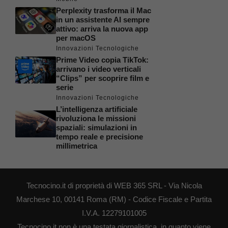
Perplexity trasforma il Mac
in un assistente AI sempre
attivo: arriva la nuova app
per macOS
Innovazioni Tecnologiche
Prime Video copia TikTok:
arrivano i video verticali
“Clips” per scoprire film e
serie
Innovazioni Tecnologiche
L’intelligenza artificiale
rivoluziona le missioni
spaziali: simulazioni in
tempo reale e precisione
millimetrica
Tecnocino.it di proprietà di WEB 365 SRL - Via Nicola
Marchese 10, 00141 Roma (RM) - Codice Fiscale e Partita
I.V.A. 12279101005
Tecnocino.it non è una testata giornalistica, in quanto viene