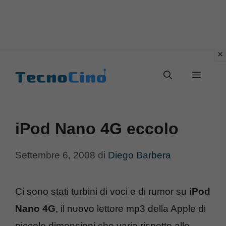
Vai
al
Menu
contenuto
iPod Nano 4G eccolo
Settembre 6, 2008
di
Diego Barbera
Ci sono stati turbini di voci e di rumor su
iPod
Nano 4G
, il nuovo lettore mp3 della Apple di
piccole dimensioni che varia rispetto alle