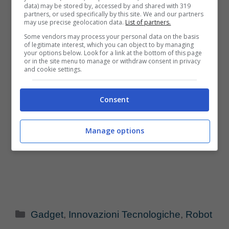
data) may be stored by, accessed by and shared with 319
partners, or used specifically by this site. We and our partners
may use precise geolocation data.
List of partners.
Some vendors may process your personal data on the basis
of legitimate interest, which you can object to by managing
your options below. Look for a link at the bottom of this page
or in the site menu to manage or withdraw consent in privacy
and cookie settings.
Consent
Manage options
Categorie
Gadget
,
Innovazioni Tecnologiche
,
Robot