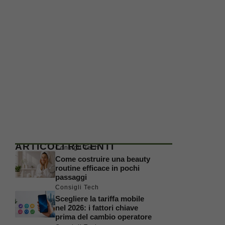
ARTICOLI RECENTI
Consigli Tech
Come costruire una beauty
routine efficace in pochi
passaggi
Consigli Tech
Scegliere la tariffa mobile
nel 2026: i fattori chiave
prima del cambio operatore