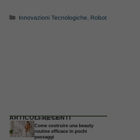
Categorie
Innovazioni Tecnologiche
,
Robot
ARTICOLI RECENTI
Consigli Tech
Come costruire una beauty
routine efficace in pochi
passaggi