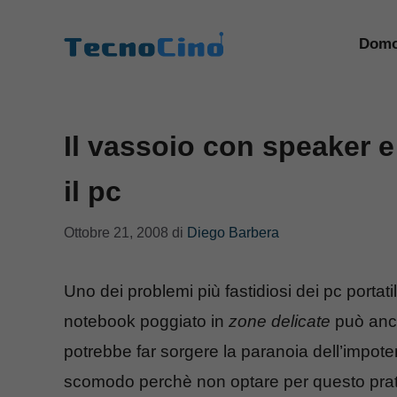
Vai
al
Domo
contenuto
Il vassoio con speaker e
il pc
Ottobre 21, 2008
di
Diego Barbera
Uno dei problemi più fastidiosi dei pc portati
notebook poggiato in
zone delicate
può anch
potrebbe far sorgere la paranoia dell’impote
scomodo perchè non optare per questo prati