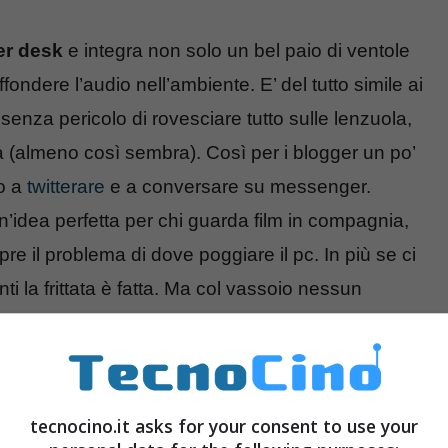
er desk
e integra non solo un bel paio di ventole
ndere l’audio nell’ambiente. E’ del tutto simile ai
 senza pericolo di rovesciare tutto sulle lenzuola,
à (almeno così sembra). Così per i blogger un po’
to a
twitterare
e a conversare su messenger.
’idea perfetta per chi guarda film in compagnia,
re il problema di dove poggiare il pc. In più se ci
nti la frittata è fatta. Ma col vassoio nessun
l film in santa comodità, ma si potrà pure fruire
 dallo stesso pc tramite la porta USB, gli speaker
 watt.
tecnocino.it asks for your consent to use your
er Schlemmer per $99.95