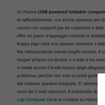
Si chiama
USB-powered foldable comput
di raffreddamento, ma anche speaker per diffo
vassoi con supporti per far colazione a letto
offre un piano d’appoggio comodo e stabilit
troppo pigri sarà uno spasso starsene a let
Ma oltrepassando banali luoghi comuni, è un
magari proprio sul divano o a letto e ha semp
si mette anche il livello basso degli altoparla
problema, perchè non solo si potrà godere de
del sistema speaker integrato. E’ alimentato
sono da 5 watt ciascuno, il subwoofer da 10
Lap Computer Desk
si compra su Hammach