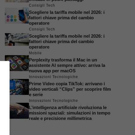
Consigli Tech
Scegliere la tariffa mobile nel 2026: i
fattori chiave prima del cambio
operatore
Consigli Tech
Scegliere la tariffa mobile nel 2026: i
fattori chiave prima del cambio
operatore
Mobile
Perplexity trasforma il Mac in un
assistente AI sempre attivo: arriva la
nuova app per macOS
Innovazioni Tecnologiche
Prime Video copia TikTok: arrivano i
video verticali “Clips” per scoprire film
e serie
Innovazioni Tecnologiche
L’intelligenza artificiale rivoluziona le
missioni spaziali: simulazioni in tempo
reale e precisione millimetrica