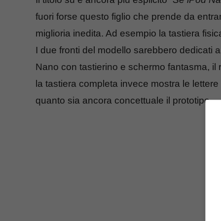
fuori forse questo figlio che prende da ent
miglioria inedita. Ad esempio la tastiera fisi
I due fronti del modello sarebbero dedicati all
Nano con tastierino e schermo fantasma, il r
la tastiera completa invece mostra le lettere
quanto sia ancora concettuale il prototipo.