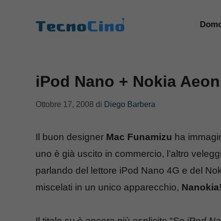
Vai
al
Domo
contenuto
iPod Nano + Nokia Aeon
Ottobre 17, 2008
di
Diego Barbera
Il buon designer
Mac Funamizu
ha immagin
uno è già uscito in commercio, l’altro veleg
parlando del lettore iPod Nano 4G e del Nok
miscelati in un unico apparecchio,
Nanokia
Il titolo su è ancora più esplicito “
Se iPod Na