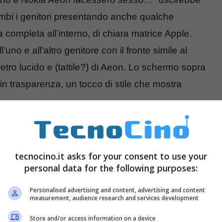
rambi i genitori presentando anche qualche
ca completa all’interno, di chiara matrice Apple.
’uno e all’altro genitore con il fronte simile al
etro lucido e (tattile?) di Aeon. Lo schermo sopra
 in trasparenza, un tocco di stile che mostra
tecnocino.it asks for your consent to use your
personal data for the following purposes:
Personalised advertising and content, advertising and content
measurement, audience research and services development
Store and/or access information on a device