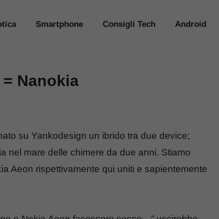
tica
Smartphone
Consigli Tech
Android
 = Nanokia
ato su Yankodesign un ibrido tra due device;
gia nel mare delle chimere da due anni. Stiamo
ia Aeon rispettivamente qui uniti e sapientemente
!
no e Nokia Aeon facessero sesso…
” uscirebbe