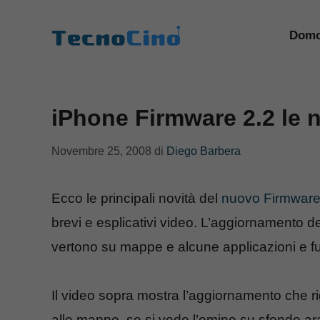
Vai
al
Domo
contenuto
iPhone Firmware 2.2 le n
Novembre 25, 2008
di
Diego Barbera
Ecco le principali novità del
nuovo Firmware
brevi e esplicativi video. L’aggiornamento d
vertono su mappe e alcune applicazioni e fun
Il video sopra mostra l’aggiornamento che 
alle mappe, se si vede l’omino su sfondo a