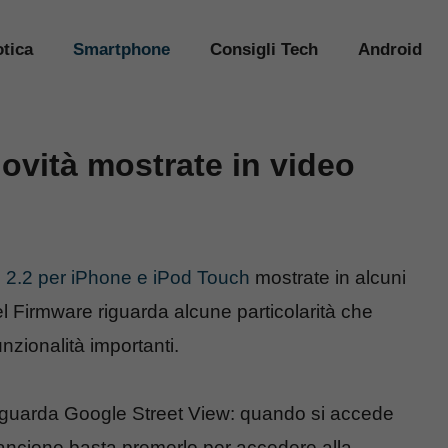
tica
Smartphone
Consigli Tech
Android
ovità mostrate in video
 2.2 per iPhone e iPod Touch
mostrate in alcuni
el Firmware riguarda alcune particolarità che
zionalità importanti.
riguarda Google Street View: quando si accede
rancione basta premerlo per accedere alla