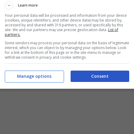
Learn more
Your personal data will be processed and information from your device
(cookies, unique identifiers, and other device data) may be stored by,
accessed by and shared with 319 partners, or used specifically by this
site. We and our partners may use precise geolocation data.
List of
partners.
Some vendors may process your personal data on the basis of legitimate
interest, which you can object to by managing your options below. Look
for a link at the bottom of this page or in the site menu to manage or
withdraw consent in privacy and cookie settings.
matico, vero cruccio di migliaia di utenti da tutte le
Manage options
Consent