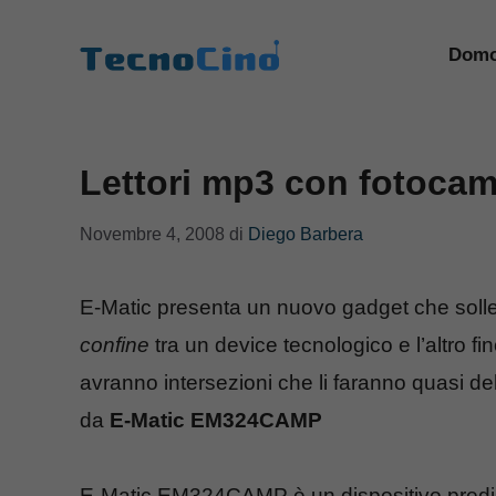
Vai
al
Domo
contenuto
Lettori mp3 con fotocam
Novembre 4, 2008
di
Diego Barbera
E-Matic presenta un nuovo gadget che solle
confine
tra un device tecnologico e l’altro fi
avranno intersezioni che li faranno quasi del
da
E-Matic EM324CAMP
E-Matic EM324CAMP è un dispositivo predispo