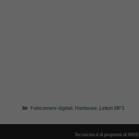
Categorie
Fotocamere digitali
,
Hardware
,
Lettori MP3
Tecnocino.it di proprietà di W