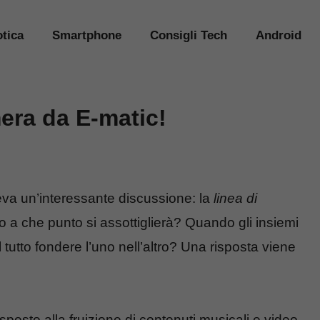
tica
Smartphone
Consigli Tech
Android
era da E-matic!
va un’interessante discussione: la
linea di
no a che punto si assottiglierà? Quando gli insiemi
 tutto fondere l’uno nell’altro? Una risposta viene
sto alla fruizione di contenuti musicali e video