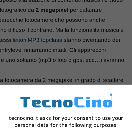
fotografico da
2 megapixel
per catturare
à parecchie fotocamere che possono anche
o diffuso il contrario. Ma la funzionalità musicale
stessi
lettori MP3 topclass
stanno diventando dei
 entrylevel rimarranno intatti. Gli apparecchi
o e uno soltanto (mp3 o foto o gps, ecc…) avranno
a fotocamera da 2 megapixel in grado di scattare
da 2.4 pollici, memoria interna da 4GB espandibile
mati MP3, WMA, AVI, MP4, Jpeg, BMP e altri.
tecnocino.it asks for your consent to use your
personal data for the following purposes: