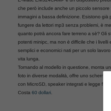
che però include anche un piccolo sensore 
immagini a bassa definizione. Esistono gi
fungere da lettori mp3 senza problemi, è men
quanto potrà ancora fare terreno a sè? Gli 
potenti minipc, ma non è difficile che i livelli
semplici e economici nati per un solo lavor
vita lunga.
Tornando al modello in questione, monta un
foto in diverse modalità, offre uno schermo 
con MicroSD, speaker integrati e legge for
Costa
60 dollari
.