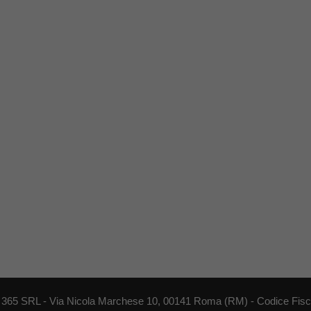
EB 365 SRL - Via Nicola Marchese 10, 00141 Roma (RM) - Codice Fisca