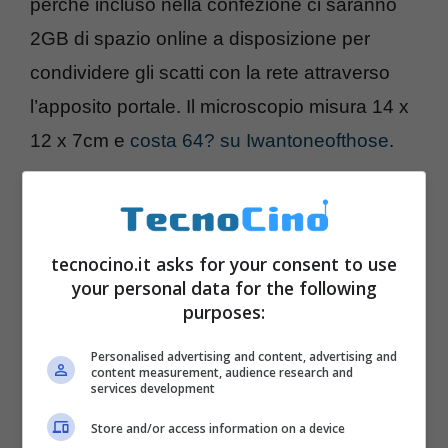
perchè incluso nella confezione ci saranno
2GB di spazio online a disposizione per
condividere gli scatti con la rete attraverso
l’apposito portale. Il microscopio misura 14 x
12 x 7cm e
costa 64? su Iwantoneofthose
.
tecnocino.it asks for your consent to use
your personal data for the following
purposes:
Personalised advertising and content, advertising and
content measurement, audience research and
services development
Store and/or access information on a device