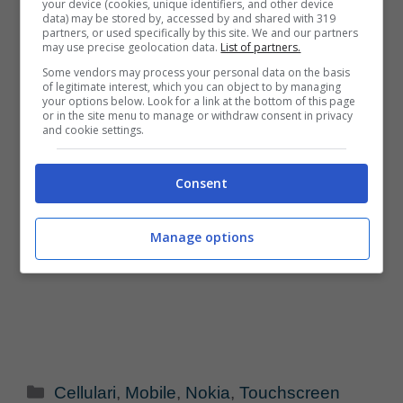
your device (cookies, unique identifiers, and other device
data) may be stored by, accessed by and shared with 319
partners, or used specifically by this site. We and our partners
may use precise geolocation data.
List of partners.
Some vendors may process your personal data on the basis
of legitimate interest, which you can object to by managing
your options below. Look for a link at the bottom of this page
or in the site menu to manage or withdraw consent in privacy
and cookie settings.
Consent
Manage options
Categorie
Cellulari
,
Mobile
,
Nokia
,
Touchscreen