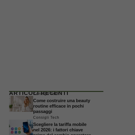
ARTICOLI RECENTI
Consigli Tech
Come costruire una beauty
routine efficace in pochi
passaggi
Consigli Tech
Scegliere la tariffa mobile
nel 2026: i fattori chiave