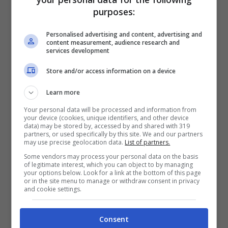
purposes:
Personalised advertising and content, advertising and
content measurement, audience research and
services development
Store and/or access information on a device
Learn more
Your personal data will be processed and information from
your device (cookies, unique identifiers, and other device
data) may be stored by, accessed by and shared with 319
partners, or used specifically by this site. We and our partners
may use precise geolocation data.
List of partners.
Some vendors may process your personal data on the basis
of legitimate interest, which you can object to by managing
your options below. Look for a link at the bottom of this page
or in the site menu to manage or withdraw consent in privacy
and cookie settings.
Consent
Categorie
Cellulari
,
Mobile
,
Nokia