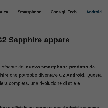
tica
Smartphone
Consigli Tech
Android
G2 Sapphire appare
 sfocate del
nuovo smartphone prodotto da
hire
che potrebbe diventare
G2 Android
. Questa
era completa, una rivoluzione di stile e
phone ufficiale sul mercato con Android arrivasse