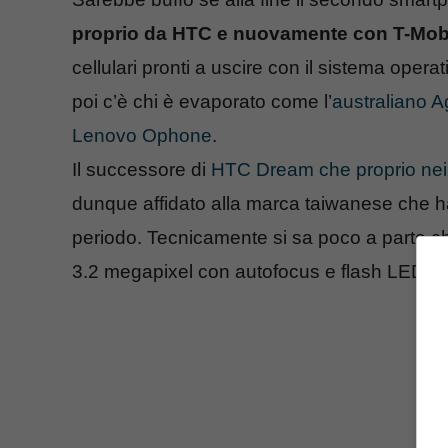
proprio da HTC e nuovamente con T-Mob
cellulari pronti a uscire con il sistema ope
poi c’è chi è evaporato come l’
australiano A
Lenovo Ophone
.
Il successore di
HTC Dream che proprio nei 
dunque affidato alla marca taiwanese che ha 
periodo. Tecnicamente si sa poco a parte c
3.2 megapixel con autofocus e flash LED. 