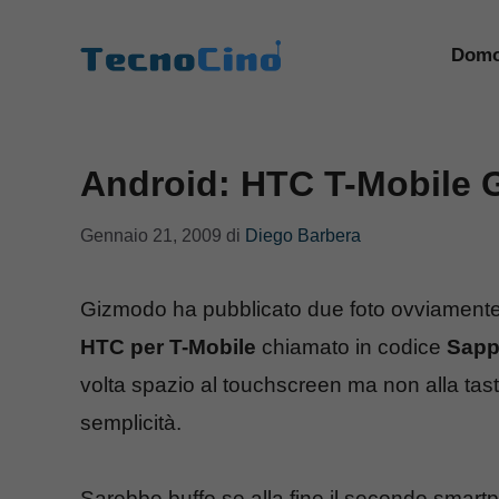
Vai
al
Domo
contenuto
Android: HTC T-Mobile 
Gennaio 21, 2009
di
Diego Barbera
Gizmodo ha pubblicato due foto ovviamente
HTC per T-Mobile
chiamato in codice
Sapp
volta spazio al touchscreen ma non alla tasti
semplicità.
Sarebbe buffo se alla fine il secondo smart