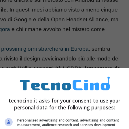
ile
. In questi mesi abbiamo visto almeno cinque
rativo di Google e della Open Headset Alliance, ma
gora
e chi rimane avvolto nel mistero come
prossimi giorni sbarcherà in Europa
, sembra
rivisto il design avvicinandolo più alle mode del
he avrà Wifi e connettività HSDPA, fotocamera da
Lo vedremo forse
a Maggio
.
tecnocino.it asks for your consent to use your
personal data for the following purposes:
Personalised advertising and content, advertising and content
measurement, audience research and services development