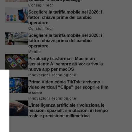
Consigli Tech
Scegliere la tariffa mobile nel 2026: i
fattori chiave prima del cambio
operatore
Consigli Tech
Scegliere la tariffa mobile nel 2026: i
fattori chiave prima del cambio
operatore
Mobile
Perplexity trasforma il Mac in un
assistente AI sempre attivo: arriva la
nuova app per macOS
Innovazioni Tecnologiche
Prime Video copia TikTok: arrivano i
video verticali “Clips” per scoprire film
e serie
Innovazioni Tecnologiche
L’intelligenza artificiale rivoluziona le
missioni spaziali: simulazioni in tempo
reale e precisione millimetrica