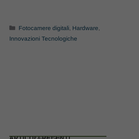
Categorie
Fotocamere digitali
,
Hardware
,
Innovazioni Tecnologiche
ARTICOLI RECENTI
Consigli Tech