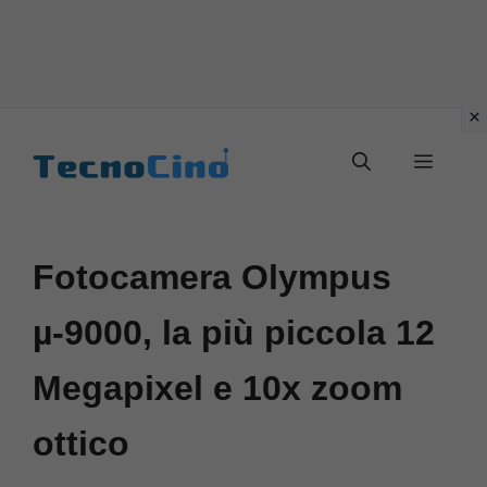
Vai
al
Menu
contenuto
Fotocamera Olympus
µ-9000, la più piccola 12
Megapixel e 10x zoom
ottico