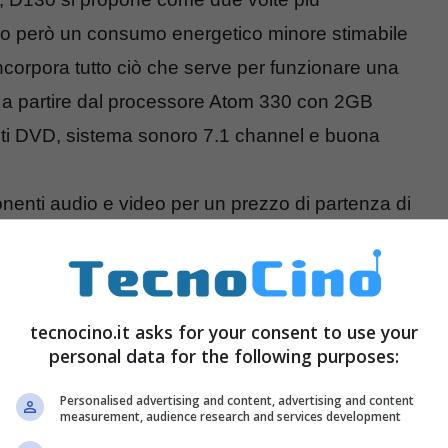
do però un consumo energetico minore stimabile
ncorpora tutto ciò che serve per funzionare una
a a partire dal processore Atom 330 con 2GB
ti DVD, sistema sonoro 7.1 channel e buona
nti audio e video per un prezzo di partenza di
tecnocino.it asks for your consent to use your
personal data for the following purposes:
Personalised advertising and content, advertising and content
measurement, audience research and services development