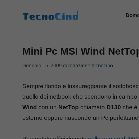
Vai
al
Domo
contenuto
Mini Pc MSI Wind NetTo
Gennaio 16, 2009
di
redazione tecnocino
Sempre florido e lussureggiante il sottobos
quello dei netbook che scendono in campo con
Wind
con un
NetTop
chiamato
D130
che è 
esterno eppure nasconde un Pc perfettamen
Presentato ufficialmente
sulle pagine di MSI