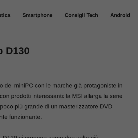
tica
Smartphone
Consigli Tech
Android
p D130
co dei miniPC con le marche già protagoniste in
 prodotti interessanti: la MSI allarga la serie
poco più grande di un masterizzatore DVD
te funzionante.
, D130 si propone come due volte più