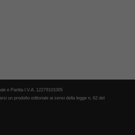
le e Partita I.V.A. 12279101005
si un prodotto editoriale ai sensi della legge n. 62 del