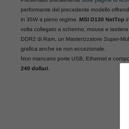
performante del precedente modello offren
in 35W a pieno regime.
MSI D130 NetTop
i
volta collegato a schermo, mouse e tastier
DDR2 di Ram, un Masterizzatore Super-Mul
grafica anche se non eccezionale.
Non mancano porte USB, Ethernet e compone
240 dollari
.