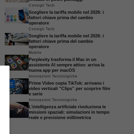
Consigli Tech
Scegliere la tariffa mobile nel 2026: i
fattori chiave prima del cambio
operatore
Consigli Tech
Scegliere la tariffa mobile nel 2026: i
fattori chiave prima del cambio
operatore
Mobile
Perplexity trasforma il Mac in un
assistente AI sempre attivo: arriva la
nuova app per macOS
Innovazioni Tecnologiche
Prime Video copia TikTok: arrivano i
video verticali “Clips” per scoprire film
e serie
Innovazioni Tecnologiche
L’intelligenza artificiale rivoluziona le
missioni spaziali: simulazioni in tempo
reale e precisione millimetrica