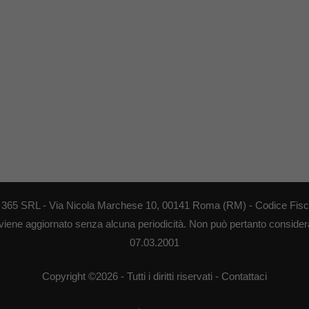
EB 365 SRL - Via Nicola Marchese 10, 00141 Roma (RM) - Codice Fisca
 viene aggiornato senza alcuna periodicità. Non può pertanto considerar
07.03.2001
Copyright ©2026 - Tutti i diritti riservati -
Contattaci