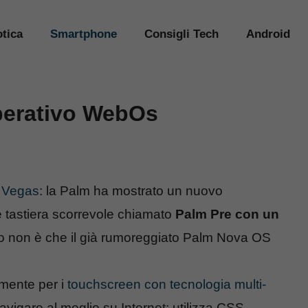
tica
Smartphone
Consigli Tech
Android
perativo WebOs
s Vegas
: la Palm ha mostrato un nuovo
 tastiera scorrevole chiamato
Palm Pre
con un
o non è che il già rumoreggiato Palm Nova OS
mente per i
touchscreen con tecnologia multi-
vigare al meglio su Internet: utilizza CSS,