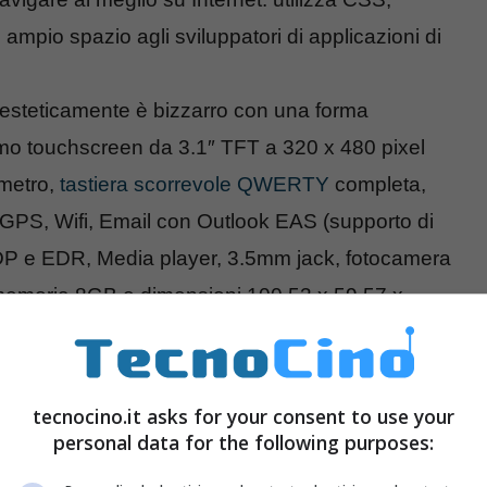
mpio spazio agli sviluppatori di applicazioni di
 esteticamente è bizzarro con una forma
o touchscreen da 3.1″ TFT a 320 x 480 pixel
ometro,
tastiera scorrevole QWERTY
completa,
PS, Wifi, Email con Outlook EAS (supporto di
DP e EDR, Media player, 3.5mm jack, fotocamera
memoria 8GB e dimensioni 100.53 x 59.57 x
poi arrivare anche da noi verso la metà dell’anno.
tecnocino.it asks for your consent to use your
personal data for the following purposes: