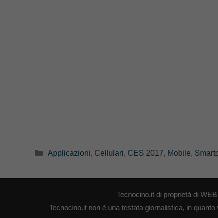
Categorie
Applicazioni
,
Cellulari
,
CES 2017
,
Mobile
,
Smart
Tecnocino.it di proprietà di W
Tecnocino.it non è una testata giornalistica, in quanto