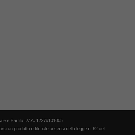
le e Partita I.V.A. 12279101005
si un prodotto editoriale ai sensi della legge n. 62 del