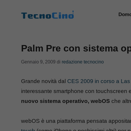
Vai
al
Domo
contenuto
Palm Pre con sistema o
Gennaio 9, 2009
di
redazione tecnocino
Grande novità dal
CES 2009 in corso a La
interessante smartphone con touchscreen e
nuovo sistema operativo, webOS
che altr
webOS è una piattaforma pensata apposita
touch
(come iPhone e pochissimi altri) per na