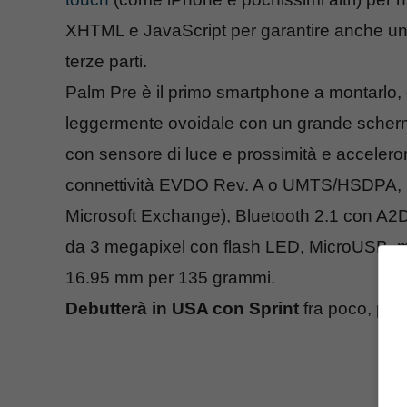
XHTML e JavaScript per garantire anche un a
terze parti.
Palm Pre è il primo smartphone a montarlo,
leggermente ovoidale con un grande scherm
con sensore di luce e prossimità e acceler
connettività EVDO Rev. A o UMTS/HSDPA, G
Microsoft Exchange), Bluetooth 2.1 con A2
da 3 megapixel con flash LED, MicroUSB, 
16.95 mm per 135 grammi.
Debutterà in USA con Sprint
fra poco, per 