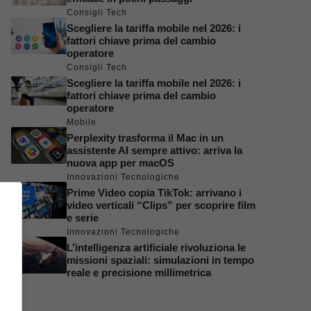
Consigli Tech
Scegliere la tariffa mobile nel 2026: i
fattori chiave prima del cambio
operatore
Consigli Tech
Scegliere la tariffa mobile nel 2026: i
fattori chiave prima del cambio
operatore
Mobile
Perplexity trasforma il Mac in un
assistente AI sempre attivo: arriva la
nuova app per macOS
Innovazioni Tecnologiche
Prime Video copia TikTok: arrivano i
video verticali “Clips” per scoprire film
e serie
Innovazioni Tecnologiche
L’intelligenza artificiale rivoluziona le
missioni spaziali: simulazioni in tempo
reale e precisione millimetrica