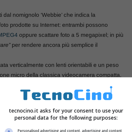
ati dal nomignolo ‘Webbie’ che indica la
foto prodotte su Internet: entrambi possono
o MPEG4
oppure scattare foto a 5 megapixel; in più
are”
per rendere ancora più semplice il
ta verticalmente con lenti orientabili e un peso
one micro della classica videocamera compatta,
schermo 2.5 pollici LCD. Entrambe avranno colore
tecnocino.it asks for your consent to use your
personal data for the following purposes:
Personalised advertising and content, advertising and content