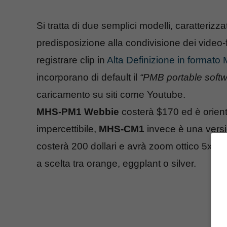
Si tratta di due semplici modelli, caratterizz
predisposizione alla condivisione dei video-
registrare clip in
Alta Definizione in format
incorporano di default il
“PMB portable softw
caricamento su siti come Youtube.
MHS-PM1 Webbie
costerà $170 ed è orienta
impercettibile,
MHS-CM1
invece è una versi
costerà 200 dollari e avrà zoom ottico 5x, 
a scelta tra orange, eggplant o silver.