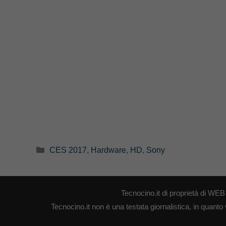
Categorie
CES 2017
,
Hardware
,
HD
,
Sony
Tecnocino.it di proprietà di W
Tecnocino.it non è una testata giornalistica, in quanto