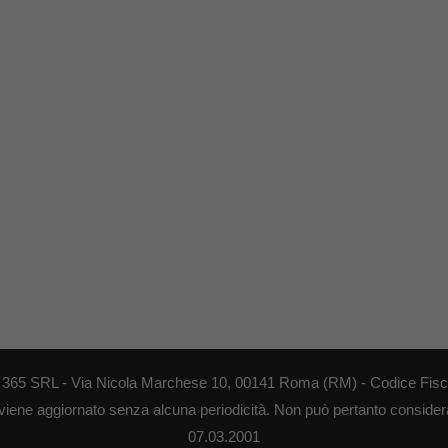
EB 365 SRL - Via Nicola Marchese 10, 00141 Roma (RM) - Codice Fisca
 viene aggiornato senza alcuna periodicità. Non può pertanto considerar
07.03.2001