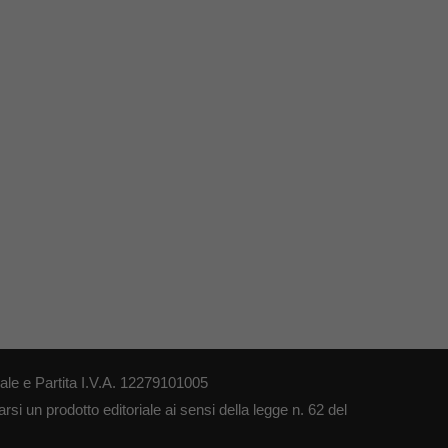
le e Partita I.V.A. 12279101005
si un prodotto editoriale ai sensi della legge n. 62 del