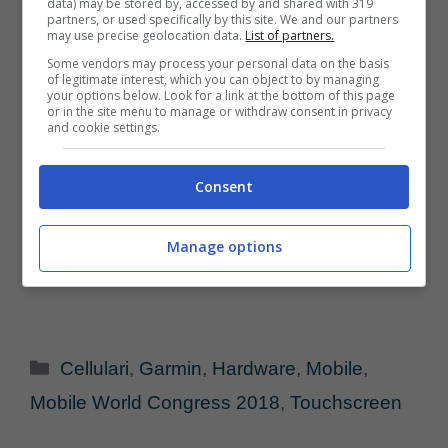
data) may be stored by, accessed by and shared with 319
partners, or used specifically by this site. We and our partners
may use precise geolocation data.
List of partners.
Some vendors may process your personal data on the basis
of legitimate interest, which you can object to by managing
your options below. Look for a link at the bottom of this page
or in the site menu to manage or withdraw consent in privacy
and cookie settings.
Consent
Manage options
Categorie
Cellulari
,
Garmin
,
Hardware
,
Mobile
,
Mobile World Congress 2018
,
Touchscreen