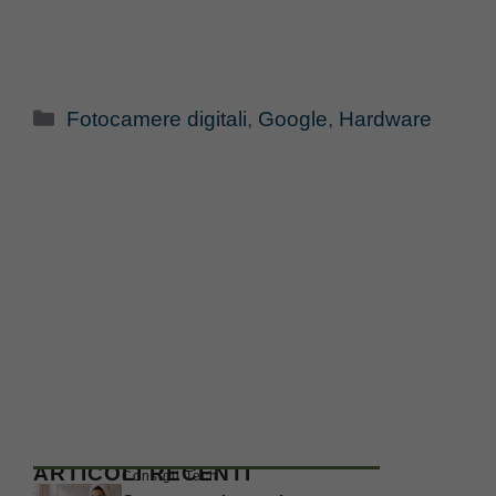
Categorie
Fotocamere digitali
,
Google
,
Hardware
ARTICOLI RECENTI
Consigli Tech