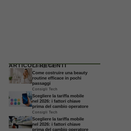
ARTICOLI RECENTI
Consigli Tech
Come costruire una beauty
routine efficace in pochi
passaggi
Consigli Tech
Scegliere la tariffa mobile
nel 2026: i fattori chiave
prima del cambio operatore
Consigli Tech
Scegliere la tariffa mobile
nel 2026: i fattori chiave
prima del cambio operatore