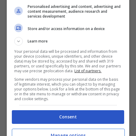
spostare comodamente in città e lasciare,
Personalised advertising and content, advertising and
content measurement, audience research and
quando l’escursione è terminata, il
services development
monopattino in un qualsiasi altro
totem di
Store and/or access information on a device
monopattini
. Un totem ha un design pronto
Learn more
ad accogliere 4 monopattini elettrici (una spia
Your personal data will be processed and information from
luminosa comunicherà il livello di carica del
your device (cookies, unique identifiers, and other device
data) may be stored by, accessed by and shared with 319
monopattino) e una mappa della città e degli
partners, or used specifically by this site. We and our partners
may use precise geolocation data.
List of partners.
altri punti dove posare, ricaricare o cambiare
Some vendors may process your personal data on the basis
il proprio monopattino. Se la carica finisce no
of legitimate interest, which you can object to by managing
your options below. Look for a link at the bottom of this page
or in the site menu to manage or withdraw consent in privacy
problem: o lo si spinge come i tradizionali
and cookie settings.
monopattini o, per i più pigri, lo si cambia al
prossimo totem! Mi sembra un concept molto
Consent
bello che spero si diffonda anche qui in
Manage options