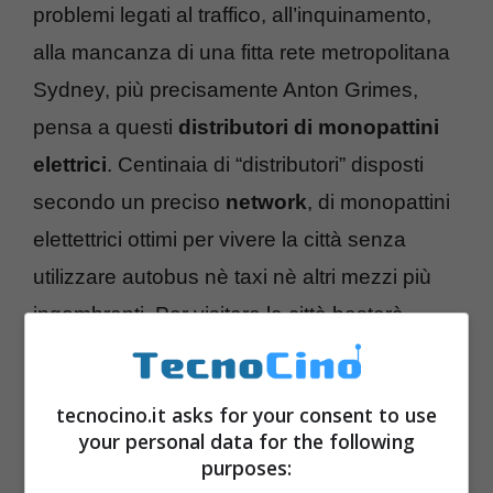
problemi legati al traffico, all’inquinamento,
alla mancanza di una fitta rete metropolitana
Sydney, più precisamente Anton Grimes,
pensa a questi
distributori di monopattini
elettrici
. Centinaia di “distributori” disposti
secondo un preciso
network
, di monopattini
elettettrici ottimi per vivere la città senza
utilizzare autobus nè taxi nè altri mezzi più
ingombranti. Per visitare la città basterà
fittare un monopattino (il costo assicurano
sarà più che accessibile) e dimenticarsi di
tecnocino.it asks for your consent to use
acquistare biglietti di viaggio, fare ulteriori
your personal data for the following
code o perdere ore nel traffico. Ci si potrà
purposes: