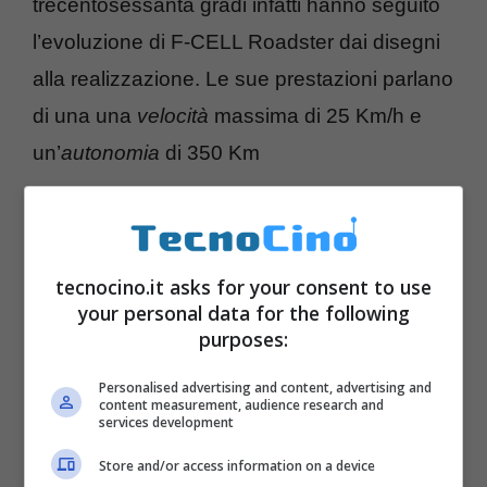
trecentosessanta gradi infatti hanno seguito
l’evoluzione di F-CELL Roadster dai disegni
alla realizzazione. Le sue prestazioni parlano
di una una
velocità
massima di 25 Km/h e
un’
autonomia
di 350 Km
tecnocino.it asks for your consent to use
your personal data for the following
purposes:
Personalised advertising and content, advertising and
content measurement, audience research and
services development
Store and/or access information on a device