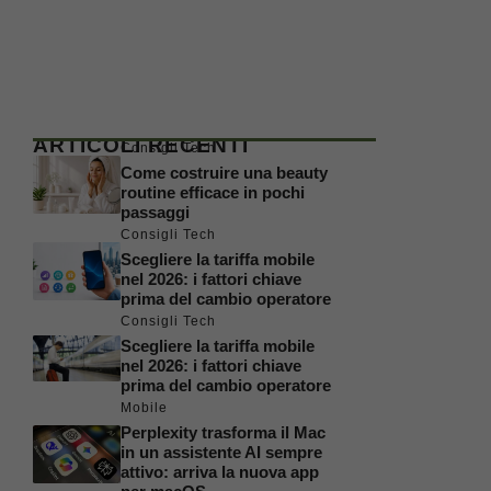
ARTICOLI RECENTI
Consigli Tech
Come costruire una beauty
routine efficace in pochi
passaggi
Consigli Tech
Scegliere la tariffa mobile
nel 2026: i fattori chiave
prima del cambio operatore
Consigli Tech
Scegliere la tariffa mobile
nel 2026: i fattori chiave
prima del cambio operatore
Mobile
Perplexity trasforma il Mac
in un assistente AI sempre
attivo: arriva la nuova app