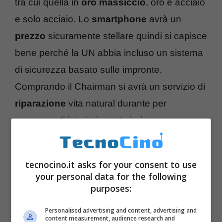
tra cui quella in
oro massiccio
, oro e acciaio
e solo acciaio. Lo
smartphone
avrà un
prezzo
sicuramente stellare quindi si capisce
bene perché la UN abbia incluso un sistema
di sicurezza basato sulle impronte.
Comprando il Chairman si avrà un servizio di
riparazione
vita natural durante per
componenti interiori e esteriori.
tecnocino.it asks for your consent to use
your personal data for the following
purposes:
Personalised advertising and content, advertising and
content measurement, audience research and