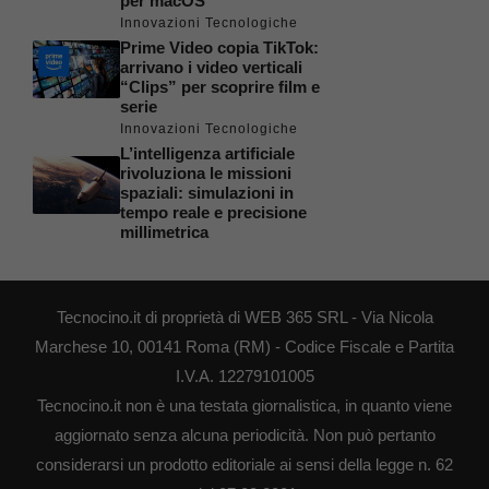
per macOS
Innovazioni Tecnologiche
Prime Video copia TikTok:
arrivano i video verticali
“Clips” per scoprire film e
serie
Innovazioni Tecnologiche
L’intelligenza artificiale
rivoluziona le missioni
spaziali: simulazioni in
tempo reale e precisione
millimetrica
Tecnocino.it di proprietà di WEB 365 SRL - Via Nicola
Marchese 10, 00141 Roma (RM) - Codice Fiscale e Partita
I.V.A. 12279101005
Tecnocino.it non è una testata giornalistica, in quanto viene
aggiornato senza alcuna periodicità. Non può pertanto
considerarsi un prodotto editoriale ai sensi della legge n. 62