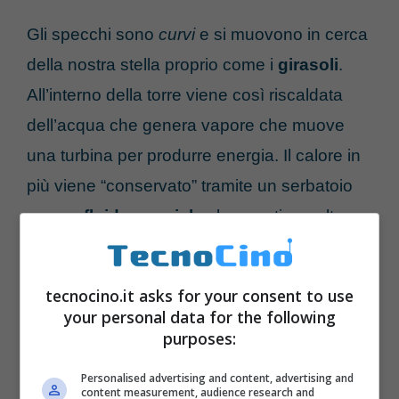
Gli specchi sono
curvi
e si muovono in cerca
della nostra stella proprio come i
girasoli
.
All’interno della torre viene così riscaldata
dell’acqua che genera vapore che muove
una turbina per produrre energia. Il calore in
più viene “conservato” tramite un serbatoio
con un
fluido speciale
che mantiene alte
temperature per lungo tempo.
tecnocino.it asks for your consent to use
your personal data for the following
purposes:
Personalised advertising and content, advertising and
content measurement, audience research and