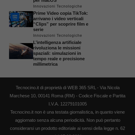
per macOS
Innovazioni Tecnologiche
Prime Video copia TikTok:
arrivano i video verticali
“Clips” per scoprire film e
serie
Innovazioni Tecnologiche
L’intelligenza artificiale
rivoluziona le missioni
spaziali: simulazioni in
tempo reale e precisione
millimetrica
Tecnocino.it di proprietà di WEB 365 SRL - Via Nicola
Marchese 10, 00141 Roma (RM) - Codice Fiscale e Partita
I.V.A. 12279101005
Tecnocino.it non è una testata giornalistica, in quanto viene
aggiornato senza alcuna periodicità. Non può pertanto
considerarsi un prodotto editoriale ai sensi della legge n. 62