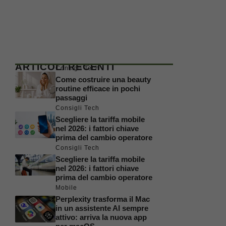
ARTICOLI RECENTI
Consigli Tech
Come costruire una beauty
routine efficace in pochi
passaggi
Consigli Tech
Scegliere la tariffa mobile
nel 2026: i fattori chiave
prima del cambio operatore
Consigli Tech
Scegliere la tariffa mobile
nel 2026: i fattori chiave
prima del cambio operatore
Mobile
Perplexity trasforma il Mac
in un assistente AI sempre
attivo: arriva la nuova app