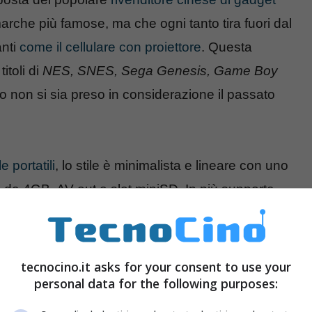
che più famose, ma che ogni tanto tira fuori dal
anti
come il cellulare con proiettore
. Questa
itoli di
NES, SNES, Sega Genesis, Game Boy
o non si sia preso in considerazione il passato
 portatili
, lo stile è minimalista e lineare con uno
da 4GB, AV out e slot miniSD. In più supporta
V, AVI e e-book con text to speech.
Costa
87
tecnocino.it asks for your consent to use your
personal data for the following purposes: