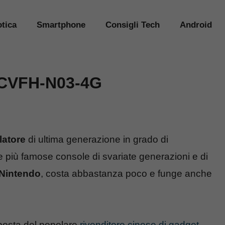
tica
Smartphone
Consigli Tech
Android
 CVFH-N03-4G
atore
di ultima generazione in grado di
 più famose console di svariate generazioni e di
Nintendo
, costa abbastanza poco e funge anche
posta del popolare
rivenditore cinese di gadget