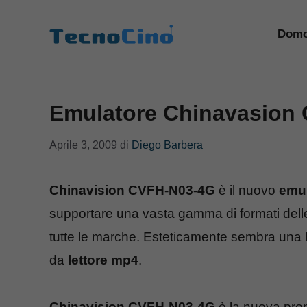
Vai
al
Domo
contenuto
Emulatore Chinavasion
Aprile 3, 2009
di
Diego Barbera
Chinavision CVFH-N03-4G
è il nuovo
emul
supportare una vasta gamma di formati delle
tutte le marche. Esteticamente sembra una
da
lettore mp4
.
Chinavision CVFH-N03-4G
è la nuova pro