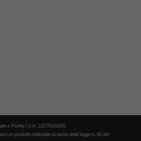
le e Partita I.V.A. 12279101005
si un prodotto editoriale ai sensi della legge n. 62 del