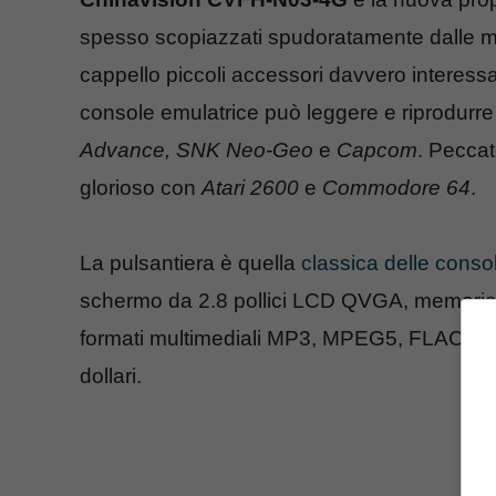
spesso scopiazzati spudoratamente dalle mar
cappello piccoli accessori davvero interess
console emulatrice può leggere e riprodurre t
Advance, SNK Neo-Geo
e
Capcom
. Peccat
glorioso con
Atari 2600
e
Commodore 64
.
La pulsantiera è quella
classica delle console
schermo da 2.8 pollici LCD QVGA, memoria 
formati multimediali MP3, MPEG5, FLAC, WM
dollari.