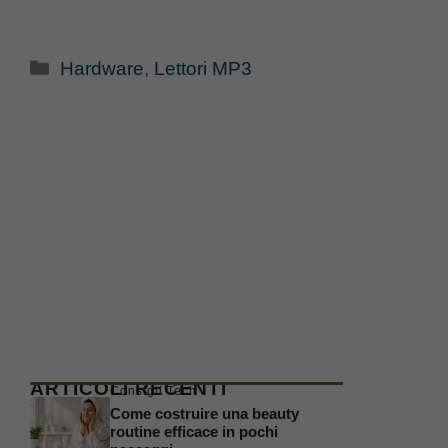
Categorie
Hardware
,
Lettori MP3
ARTICOLI RECENTI
Consigli Tech
Come costruire una beauty
routine efficace in pochi