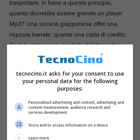
trasportare. In base a questo principio,
quanto dovrebbe essere grande un player
Mp3? Una società giapponese offre una
risposta banale: quanto una carta di credito.
Così è nato questo modello di lettore che
misura
85 x 54 x 3 mm
. Solo nella parte
dove va inserito il jack per le cuffie lo
tecnocino.it asks for your consent to use
spessore passa da 3 a 9 mm. Oltre ai
your personal data for the following
pulsanti per i comandi multimediali, troviamo
purposes:
anche un display OLED monocromatico.
Personalised advertising and content, advertising and
content measurement, audience research and
Nessuna notizia su prezzo e disponibilità.
services development
Store and/or access information on a device
Learn more