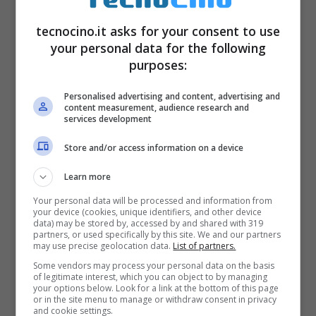
marcia”
.
tecnocino.it asks for your consent to use
your personal data for the following
purposes:
Vi alternavate al microfono?
“Sì, io mi occupavo del racconto e delle
Personalised advertising and content, advertising and
content measurement, audience research and
informazioni, Giambattista della parte
services development
tecnica: avevamo in gestione una radio di
Store and/or access information on a device
stato! Abbiamo raccontato dell’entrata in
Learn more
orbita lunare, lo sgancio del Modulo Lunare
Your personal data will be processed and information from
your device (cookies, unique identifiers, and other device
da quello di Comando e la discesa verso la
data) may be stored by, accessed by and shared with 319
partners, or used specifically by this site. We and our partners
superficie”
.
may use precise geolocation data.
List of partners.
Some vendors may process your personal data on the basis
of legitimate interest, which you can object to by managing
Il vostro libro Dossier Sputnik – “…questo il
your options below. Look for a link at the bottom of this page
or in the site menu to manage or withdraw consent in privacy
mondo non lo saprà…” si chiude idealmente
and cookie settings.