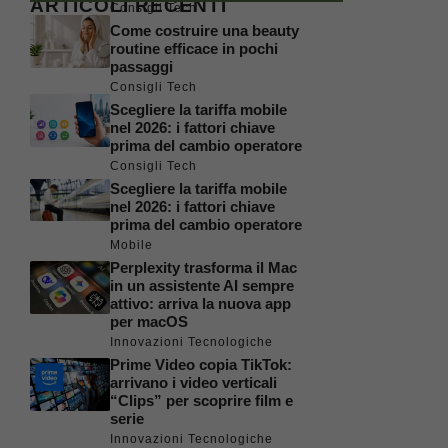
ARTICOLI RECENTI
Consigli Tech
Come costruire una beauty
routine efficace in pochi
passaggi
Consigli Tech
Scegliere la tariffa mobile
nel 2026: i fattori chiave
prima del cambio operatore
Consigli Tech
Scegliere la tariffa mobile
nel 2026: i fattori chiave
prima del cambio operatore
Mobile
Perplexity trasforma il Mac
in un assistente AI sempre
attivo: arriva la nuova app
per macOS
Innovazioni Tecnologiche
Prime Video copia TikTok:
arrivano i video verticali
“Clips” per scoprire film e
serie
Innovazioni Tecnologiche