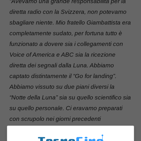
“Avevamo una grande responsabilità per la
diretta radio con la Svizzera, non potevamo
sbagliare niente. Mio fratello Giambattista era
completamente sudato, per fortuna tutto è
funzionato a dovere sia i collegamenti con
Voice of America e ABC sia la ricezione
diretta dei segnali dalla Luna. Abbiamo
captato distintamente il “Go for landing”.
Abbiamo vissuto su due piani diversi la
“Notte della Luna” sia su quello scientifico sia
su quello personale. Ci eravamo preparati
con scrupolo nei giorni precedenti
controllando le frequenze, gli strumenti,
ricalcolando i tempi di volo e il ruolino di