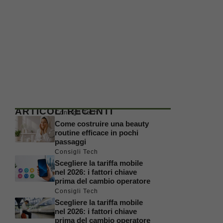
ARTICOLI RECENTI
Consigli Tech
Come costruire una beauty
routine efficace in pochi
passaggi
Consigli Tech
Scegliere la tariffa mobile
nel 2026: i fattori chiave
prima del cambio operatore
Consigli Tech
Scegliere la tariffa mobile
nel 2026: i fattori chiave
prima del cambio operatore