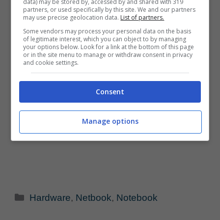
data) may be stored by, accessed by and shared with 319
partners, or used specifically by this site. We and our partners
may use precise geolocation data.
List of partners.
Some vendors may process your personal data on the basis
of legitimate interest, which you can object to by managing
your options below. Look for a link at the bottom of this page
or in the site menu to manage or withdraw consent in privacy
and cookie settings.
Consent
Manage options
Categorie
Hardware
,
Netbook
,
Notebook