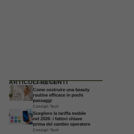
ARTICOLI RECENTI
Consigli Tech
Come costruire una beauty
routine efficace in pochi
passaggi
Consigli Tech
Scegliere la tariffa mobile
nel 2026: i fattori chiave
prima del cambio operatore
Consigli Tech