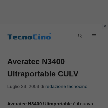
Vai
al
Menu
contenuto
Averatec N3400
Ultraportable CULV
Luglio 29, 2009
di
redazione tecnocino
Averatec N3400 Ultraportable
è il nuovo