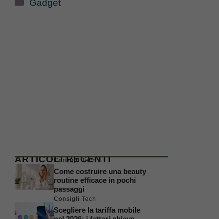
Categorie
Gadget
ARTICOLI RECENTI
Consigli Tech
Come costruire una beauty
routine efficace in pochi
passaggi
Consigli Tech
Scegliere la tariffa mobile
nel 2026: i fattori chiave