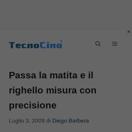
Vai
al
Menu
contenuto
Passa la matita e il
righello misura con
precisione
Luglio 3, 2009
di
Diego Barbera