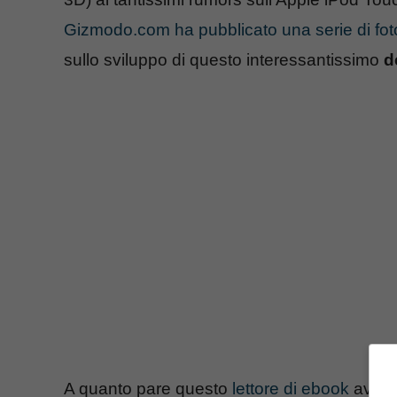
Gizmodo.com ha pubblicato una serie di fot
sullo sviluppo di questo interessantissimo
d
A quanto pare questo
lettore di ebook
avrà m