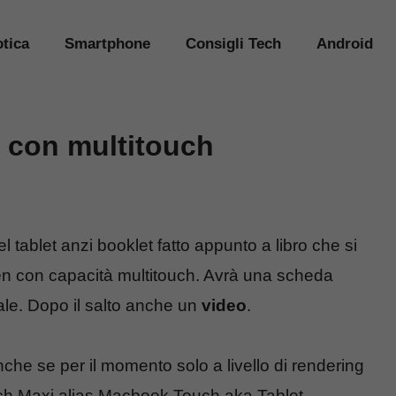
tica
Smartphone
Consigli Tech
Android
t con multitouch
el tablet anzi booklet fatto appunto a libro che si
n con capacità multitouch. Avrà una scheda
ale. Dopo il salto anche un
video
.
nche se per il momento solo a livello di rendering
uch Maxi alias Macbook Touch aka Tablet.