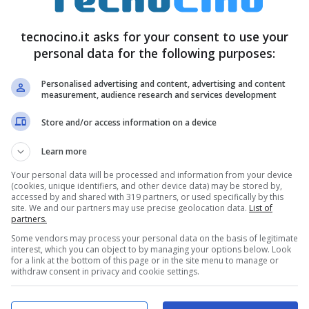
li con il dito o con la stylus; un software
tecnocino.it asks for your consent to use your
scoltare la musica con
Zune
, navigare sul web,
personal data for the following purposes:
sser guidati con il
GPS
e ricaricare la batteria a
Personalised advertising and content, advertising and content
measurement, audience research and services development
Store and/or access information on a device
Learn more
Your personal data will be processed and information from your device
(cookies, unique identifiers, and other device data) may be stored by,
accessed by and shared with 319 partners, or used specifically by this
site. We and our partners may use precise geolocation data.
List of
partners.
Some vendors may process your personal data on the basis of legitimate
interest, which you can object to by managing your options below. Look
for a link at the bottom of this page or in the site menu to manage or
withdraw consent in privacy and cookie settings.