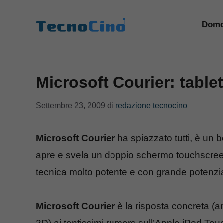
Vai
al
Domo
contenuto
Microsoft Courier: table
Settembre 23, 2009
di
redazione tecnocino
Microsoft Courier
ha spiazzato tutti, è un b
apre e svela un doppio schermo touchscree
tecnica molto potente e con grande potenzi
Microsoft Courier
è la risposta concreta (a
3D) ai tantissimi rumors sull’Apple iPod To