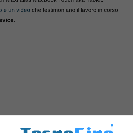
o e un video
che testimoniano il lavoro in corso
evice
.
olto più di quanto sembra da offrire: due schermi