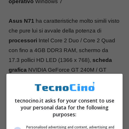
operativo
Windows 7
Asus N71
ha caratteristiche molto simili visto
che pure lui si avvale della potenza di
processori
Intel Core 2 Duo / Core 2 Quad
con fino a 4GB DDR3 RAM, schermo da
17.3 pollici HD LED (1366 x 768),
scheda
grafica
NVIDIA GeForce GT 240M / GT
220M (1GB DDR3), HDD 500GB, Blu-ray /
DVD e Windows 7.
Prezzi
da comunicare.
tecnocino.it asks for your consent to use
your personal data for the following
purposes:
Personalised advertising and content, advertising and