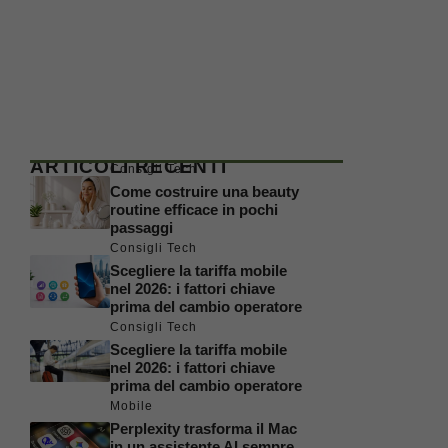
ARTICOLI RECENTI
Consigli Tech
Come costruire una beauty
routine efficace in pochi
passaggi
Consigli Tech
Scegliere la tariffa mobile
nel 2026: i fattori chiave
prima del cambio operatore
Consigli Tech
Scegliere la tariffa mobile
nel 2026: i fattori chiave
prima del cambio operatore
Mobile
Perplexity trasforma il Mac
in un assistente AI sempre