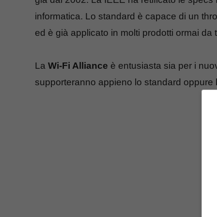
informatica. Lo standard è capace di un thr
ed è già applicato in molti prodotti ormai d
La
Wi-Fi Alliance
è entusiasta sia per i nuovi
supporteranno appieno lo standard oppure