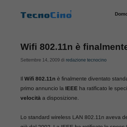
Vai
al
Domo
contenuto
Wifi 802.11n è finalment
Settembre 14, 2009
di
redazione tecnocino
Il
Wifi 802.11n
è finalmente diventato standa
primo annuncio la
IEEE
ha ratificato le spec
velocità
a disposizione.
Lo standard wireless LAN 802.11n aveva deb
già dal 2002. La IEEE ha retificato le specs 