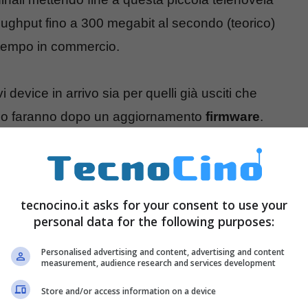
oughput fino a 300 megabit al secondo (teorico)
a tempo in commercio.
 device in arrivo sia per quelli già usciti che
 lo faranno dopo un aggiornamento
firmware
.
tecnocino.it asks for your consent to use your
personal data for the following purposes:
Personalised advertising and content, advertising and content
measurement, audience research and services development
Store and/or access information on a device