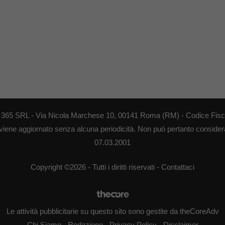
EB 365 SRL - Via Nicola Marchese 10, 00141 Roma (RM) - Codice Fisca
 viene aggiornato senza alcuna periodicità. Non può pertanto considerar
07.03.2001
Copyright ©2026 - Tutti i diritti riservati -
Contattaci
Le attività pubblicitarie su questo sito sono gestite da theCoreAdv
Chi Siamo
-
Redazione
-
Privacy Policy
-
Disclaimer