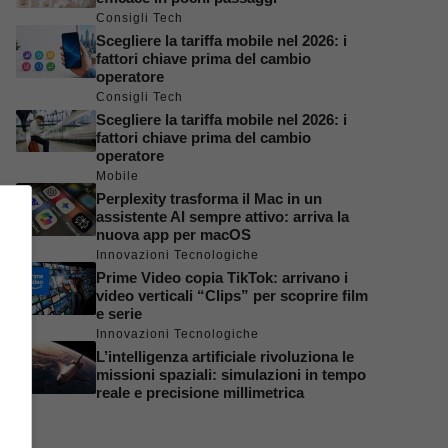
Consigli Tech
Scegliere la tariffa mobile nel 2026: i
fattori chiave prima del cambio
operatore
Consigli Tech
Scegliere la tariffa mobile nel 2026: i
fattori chiave prima del cambio
operatore
Mobile
Perplexity trasforma il Mac in un
assistente AI sempre attivo: arriva la
nuova app per macOS
Innovazioni Tecnologiche
Prime Video copia TikTok: arrivano i
video verticali “Clips” per scoprire film
e serie
Innovazioni Tecnologiche
L’intelligenza artificiale rivoluziona le
missioni spaziali: simulazioni in tempo
reale e precisione millimetrica