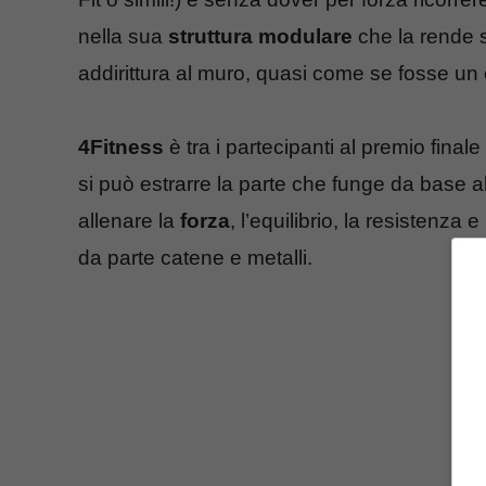
nella sua
struttura modulare
che la rende s
addirittura al muro, quasi come se fosse u
4Fitness
è tra i partecipanti al premio finale
si può estrarre la parte che funge da base al
allenare la
forza
, l’equilibrio, la resistenza e
da parte catene e metalli.