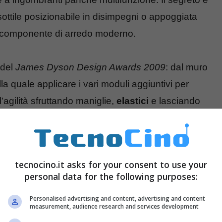
ottile posizionabile in disimpegni o appoggiata
n componente di arredo moderno.
 del
James Dyson Design Awards 2009
: dal muro
la quale applicare i vari moduli aggiuntivi per
 l’agilità sfruttando maniglie,
elastici
e lasciando
tecnocino.it asks for your consent to use your
personal data for the following purposes:
Personalised advertising and content, advertising and content
measurement, audience research and services development