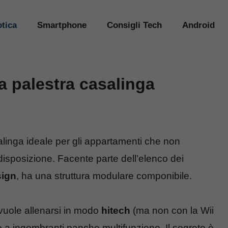
tica
Smartphone
Consigli Tech
Android
a palestra casalinga
alinga ideale per gli appartamenti che non
disposizione. Facente parte dell’elenco dei
sign
, ha una struttura modulare componibile.
i vuole allenarsi in modo
hitech
(ma non con la Wii
ere a ingombranti panche multifunzione. Il segreto è