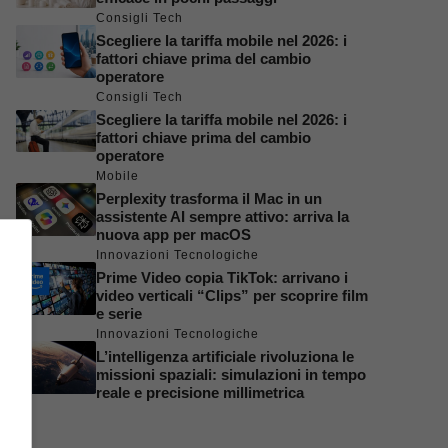
Consigli Tech
Scegliere la tariffa mobile nel 2026: i
fattori chiave prima del cambio
operatore
Consigli Tech
Scegliere la tariffa mobile nel 2026: i
fattori chiave prima del cambio
operatore
Mobile
Perplexity trasforma il Mac in un
assistente AI sempre attivo: arriva la
nuova app per macOS
Innovazioni Tecnologiche
Prime Video copia TikTok: arrivano i
video verticali “Clips” per scoprire film
e serie
Innovazioni Tecnologiche
L’intelligenza artificiale rivoluziona le
missioni spaziali: simulazioni in tempo
reale e precisione millimetrica