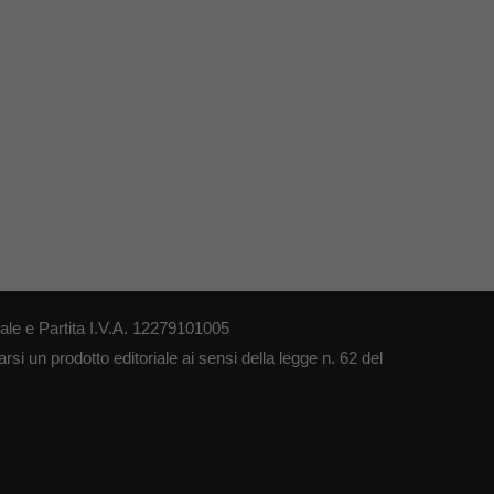
le e Partita I.V.A. 12279101005
si un prodotto editoriale ai sensi della legge n. 62 del