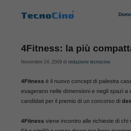
Vai
al
Domo
contenuto
4Fitness: la più compatt
Novembre 24, 2009
di
redazione tecnocino
4Fitness
è il nuovo concept di palestra cas
esagerano nelle dimensioni e negli spazi a 
candidati per il premio di un concorso di
de
4Fitness
viene incontro alle richieste di ch
Fit o simili!) e senza dover per forza ricorr