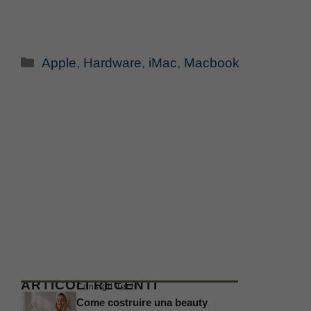
Categorie
Apple
,
Hardware
,
iMac
,
Macbook
ARTICOLI RECENTI
Consigli Tech
Come costruire una beauty