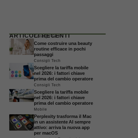
ARTICOLI RECENTI
Consigli Tech
Come costruire una beauty
routine efficace in pochi
passaggi
Consigli Tech
Scegliere la tariffa mobile
nel 2026: i fattori chiave
prima del cambio operatore
Consigli Tech
Scegliere la tariffa mobile
nel 2026: i fattori chiave
prima del cambio operatore
Mobile
Perplexity trasforma il Mac
in un assistente AI sempre
attivo: arriva la nuova app
per macOS