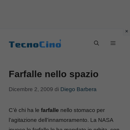
Vai
al
Menu
contenuto
Farfalle nello spazio
Dicembre 2, 2009
di
Diego Barbera
C’è chi ha le
farfalle
nello stomaco per
l’agitazione dell’innamoramento. La NASA
invece le farfalle le ha mandate in orbita, con