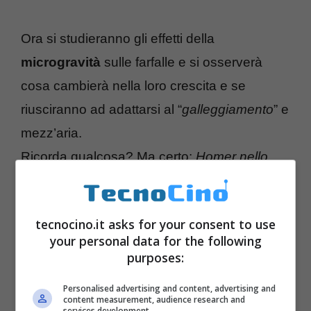
Ora si studieranno gli effetti della
microgravità
sulle farfalle e si osserverà
cosa cambierà nella loro crescita e se
riusciranno ad adattarsi al “
galleggiamento
” e
mezz’aria.
Ricorda qualcosa? Ma certo:
Homer nello
spazio
!
tecnocino.it asks for your consent to use
your personal data for the following
purposes:
Personalised advertising and content, advertising and
content measurement, audience research and
services development