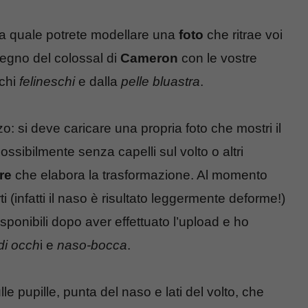
alla quale potrete modellare una
foto
che ritrae voi
degno del colossal di
Cameron
con le vostre
cchi
felineschi
e dalla
pelle bluastra
.
zo: si deve caricare una propria foto che mostri il
possibilmente senza capelli sul volto o altri
re
che elabora la trasformazione. Al momento
i (infatti il naso è risultato leggermente deforme!)
sponibili dopo aver effettuato l’upload e ho
di occh
i e
naso-bocca
.
e pupille, punta del naso e lati del volto, che