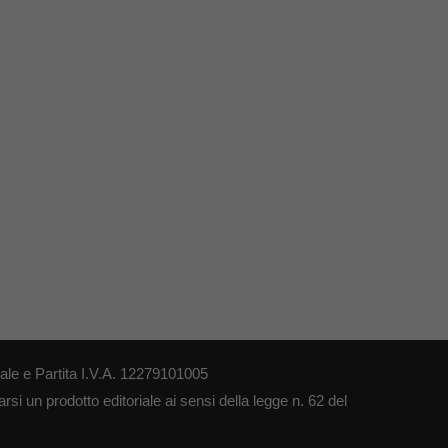
le e Partita I.V.A. 12279101005
si un prodotto editoriale ai sensi della legge n. 62 del