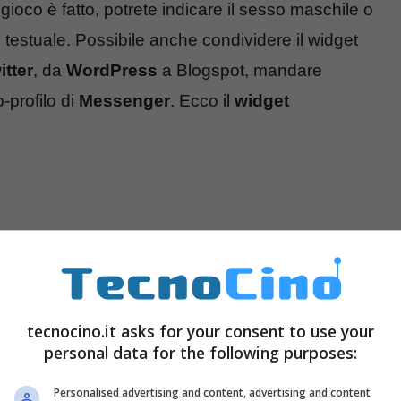
l gioco è fatto, potrete indicare il sesso maschile o
testuale. Possibile anche condividere il widget
itter
, da
WordPress
a Blogspot, mandare
-profilo di
Messenger
. Ecco il
widget
tecnocino.it asks for your consent to use your
personal data for the following purposes:
Personalised advertising and content, advertising and content