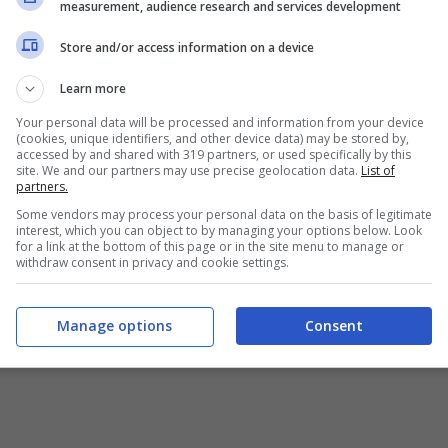
measurement, audience research and services development
Store and/or access information on a device
Learn more
Your personal data will be processed and information from your device
(cookies, unique identifiers, and other device data) may be stored by,
accessed by and shared with 319 partners, or used specifically by this
site. We and our partners may use precise geolocation data.
List of
partners.
 della storia, ha già sfondato dopo pochi giorni la
Some vendors may process your personal data on the basis of legitimate
interest, which you can object to by managing your options below. Look
 è pronto a raggiungere e superare di slancio il
for a link at the bottom of this page or in the site menu to manage or
withdraw consent in privacy and cookie settings.
. Un altro film firmato da James Cameron, tra
Manage options
Consent