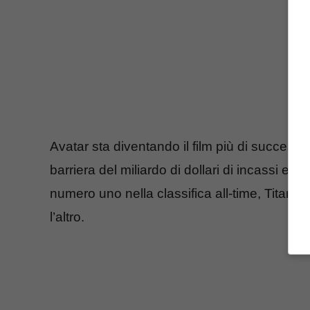
Avatar sta diventando il film più di successo
barriera del miliardo di dollari di incassi ed
numero uno nella classifica all-time, Titanic
l’altro.