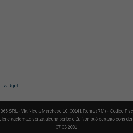
t
,
widget
EB 365 SRL - Via Nicola Marchese 10, 00141 Roma (RM) - Codice Fisca
 viene aggiornato senza alcuna periodicità. Non può pertanto considerar
07.03.2001