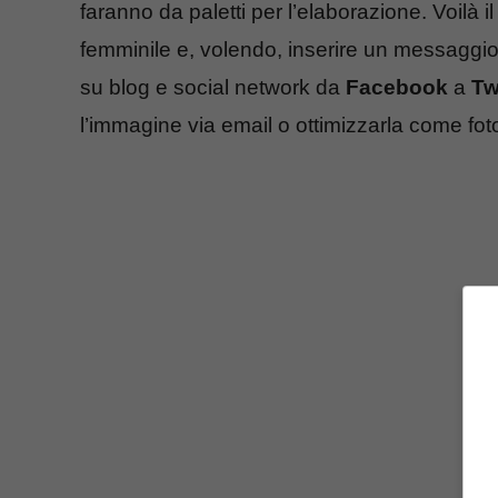
faranno da paletti per l’elaborazione. Voilà i
femminile e, volendo, inserire un messaggio 
su blog e social network da
Facebook
a
Tw
l’immagine via email o ottimizzarla come foto