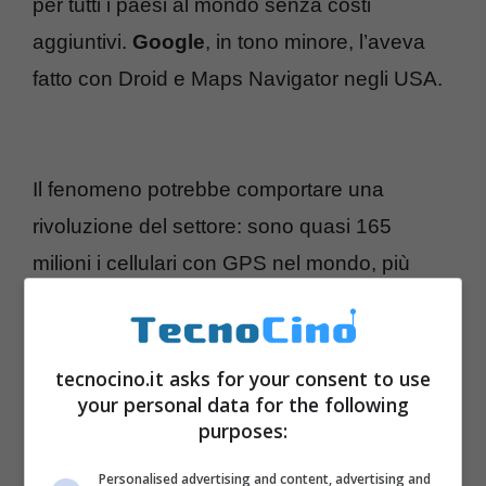
per tutti i paesi al mondo senza costi
aggiuntivi.
Google
, in tono minore, l’aveva
fatto con Droid e Maps Navigator negli USA.
Il fenomeno potrebbe comportare una
rivoluzione del settore: sono quasi 165
milioni i cellulari con GPS nel mondo, più
della metà sono firmati
Nokia
che qualche
tempo fa aveva acquistato la
NAVTEQ
.
tecnocino.it asks for your consent to use
your personal data for the following
purposes:
Personalised advertising and content, advertising and