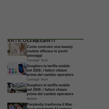
ARTICOLI RECENTI
Consigli Tech
Come costruire una beauty
routine efficace in pochi
passaggi
Consigli Tech
Scegliere la tariffa mobile
nel 2026: i fattori chiave
prima del cambio operatore
Consigli Tech
Scegliere la tariffa mobile
nel 2026: i fattori chiave
prima del cambio operatore
Mobile
Perplexity trasforma il Mac
in un assistente AI sempre