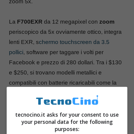
zoom 5x.
La
F700EXR
da 12 megapixel con
zoom
periscopico da 5x ovviamente ottico, integra
lenti EXR, s
chermo touchscreen da 3.5
pollici
, software per taggare i volti per
Facebook e prezzo di 280 dollari. Tra i $130
e $250, si trovano modelli metallici e
compatibili con batterie ricaricabili come la
JV500
da 14 megapixel, 10x
zoom ottico
,
2.7″ LCD, 720p video, funzionalità
pet
detection
.
tecnocino.it asks for your consent to use
your personal data for the following
purposes: