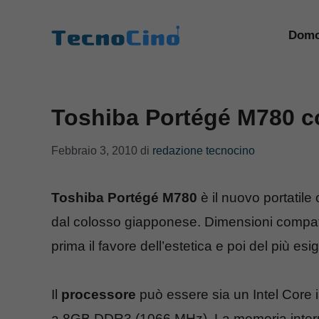
Vai
al
Domo
contenuto
Toshiba Portégé M780 co
Febbraio 3, 2010
di
redazione tecnocino
Toshiba Portégé M780
è il nuovo portatile
dal colosso giapponese. Dimensioni compatt
prima il favore dell’estetica e poi del più esi
Il
processore
può essere sia un Intel Core i
a 8GB DDR3 (1066 MHz). La memoria inte