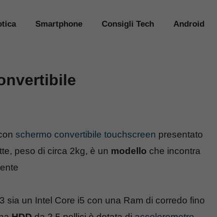
tica
Smartphone
Consigli Tech
Android
nvertibile
 con
schermo convertibile touchscreen
presentato
e, peso di circa 2kg, è un
modello
che incontra
gente
3 sia un Intel Core i5 con una Ram di corredo fino
rna
HDD
da 2,5 pollici è dotata di
accelerometro