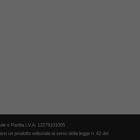
le e Partita I.V.A. 12279101005
si un prodotto editoriale ai sensi della legge n. 62 del