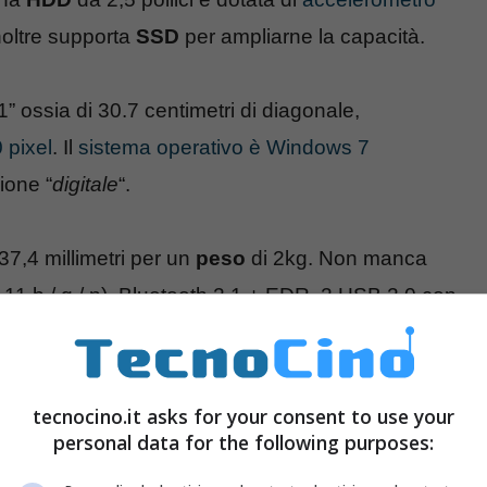
noltre supporta
SSD
per ampliarne la capacità.
” ossia di 30.7 centimetri di diagonale,
 pixel
. Il
sistema operativo è Windows 7
ione “
digitale
“.
37,4 millimetri per un
peso
di 2kg. Non manca
11 b / g / n), Bluetooth 2.1 + EDR, 2 USB 2.0 con
bcam HD
e microfono. Un lettore di
impronte
izzato.
tecnocino.it asks for your consent to use your
personal data for the following purposes: