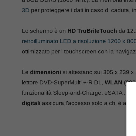
3D
per proteggere i dati in caso di caduta, i
Lo schermo è un
HD TruBriteTouch
da 12.1
retroilluminato LED a risoluzione 1200 x 800
ottimizzato per i touchscreen con la navigaz
Le
dimensioni
si attestano sui 305 x 239 x 
lettore DVD-SuperMulti +-R DL,
WLAN
(802.
funzionalità Sleep-and-Charge, eSATA ,
We
digitali
assicura l’accesso solo a chi è autor