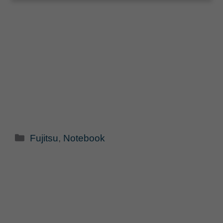
Categorie
Fujitsu
,
Notebook