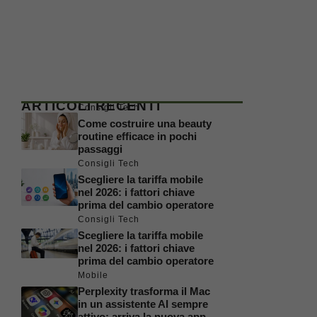
ARTICOLI RECENTI
Consigli Tech
Come costruire una beauty
routine efficace in pochi
passaggi
Consigli Tech
Scegliere la tariffa mobile
nel 2026: i fattori chiave
prima del cambio operatore
Consigli Tech
Scegliere la tariffa mobile
nel 2026: i fattori chiave
prima del cambio operatore
Mobile
Perplexity trasforma il Mac
in un assistente AI sempre
attivo: arriva la nuova app