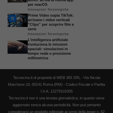
per macOS
Innovazioni Tecnologiche
Prime Video copia TikTok:
arrivano i video verticali
“Clips” per scoprire film e
serie
Innovazioni Tecnologiche
L’intelligenza artificiale
rivoluziona le missioni
spaziali: simulazioni in
tempo reale e precisione
millimetrica
Tecnocino.it di proprietà di WEB 365 SRL - Via Nicola
Marchese 10, 00141 Roma (RM) - Codice Fiscale e Partita
I.V.A. 12279101005
Tecnocino.it non è una testata giornalistica, in quanto viene
aggiornato senza alcuna periodicità. Non può pertanto
considerarsi un prodotto editoriale ai sensi della legge n. 62