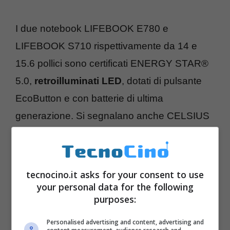
I due notebook LIFEBOOK E780 e
LIFEBOOK S710 rispettivamente da 14 e
15.6 pollici sono certificati ENERGY STAR®
5.0,
retroilluminati LED
, dotati di pulsante
EcoButton e con batterie di ultima
generazione. Si segnalano anche CELSIUS
W280 e CELSIUS H700 con grafica
NVIDIA
e processori i7
tecnocino.it asks for your consent to use
your personal data for the following
purposes:
Personalised advertising and content, advertising and