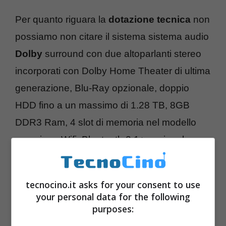
Per quanto riguara la
dotazione tecnica
non
possiamo non citare il sistema sistema audio
Dolby
surround con due altoparlanti stereo
incorporati con Dolby Home Theater di ultima
generazione, Blu-Ray opzionale, doppio
HDD fino a un massimo di 1.28 TB, 8GB
DDR3 Ram, 4 slot di memoria nel modello
maggiore, Wifi, Bluetooth 2.1+ opzionale,
Gigabit LAN e
modem
, la
batteria
è da 8 ore
di autonomia.
tecnocino.it asks for your consent to use
your personal data for the following
purposes: