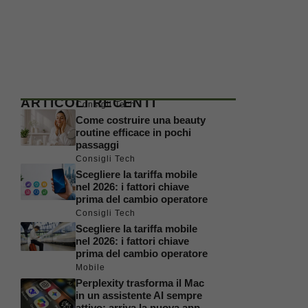
ARTICOLI RECENTI
Consigli Tech
Come costruire una beauty
routine efficace in pochi
passaggi
Consigli Tech
Scegliere la tariffa mobile
nel 2026: i fattori chiave
prima del cambio operatore
Consigli Tech
Scegliere la tariffa mobile
nel 2026: i fattori chiave
prima del cambio operatore
Mobile
Perplexity trasforma il Mac
in un assistente AI sempre
attivo: arriva la nuova app