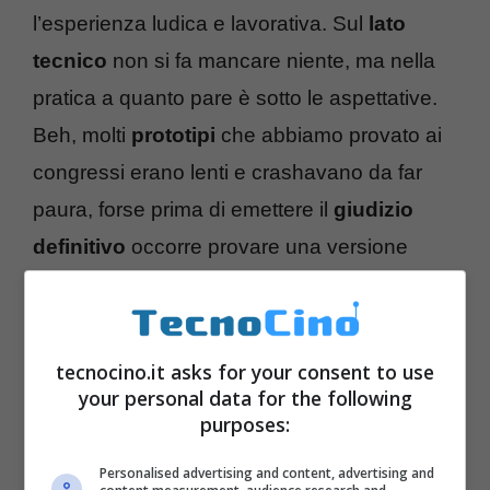
l’esperienza ludica e lavorativa. Sul
lato
tecnico
non si fa mancare niente, ma nella
pratica a quanto pare è sotto le aspettative.
Beh, molti
prototipi
che abbiamo provato ai
congressi erano lenti e crashavano da far
paura, forse prima di emettere il
giudizio
definitivo
occorre provare una versione
definitiva. Tuttavia questa recensione ci
lascia un po’…
meh
tecnocino.it asks for your consent to use
your personal data for the following
purposes:
Personalised advertising and content, advertising and