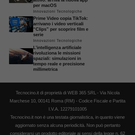
per macOS
Innovazioni Tecnologiche
Prime Video copia TikTok:
arrivano i video verticali
“Clips” per scoprire film e
serie
Innovazioni Tecnologiche
L’intelligenza artificiale
rivoluziona le missioni
spaziali: simulazioni in
tempo reale e precisione
millimetrica
Tecnocino.it di proprietà di WEB 365 SRL - Via Nicola
Marchese 10, 00141 Roma (RM) - Codice Fiscale e Partita
I.V.A. 12279101005
Tecnocino.it non è una testata giornalistica, in quanto viene
aggiornato senza alcuna periodicità. Non può pertanto
considerarsi un prodotto editoriale ai sensi della legge n. 62