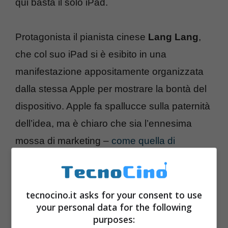
qui basta il solo iPad.
Protagonista il pianista cinese
Lang Lang
,
che col suo iPad si è esibito in una
manifestazione appositamente organizzata
dalla stessa Apple per mostrare la bontà del
dispositivo. Apple fa spallucce sulla paternità
dell’idea, ma è chiaro che sia l’ennesima
mossa di marketing –
come quella di
screditamento dei rivali di HP Slate?
–
tenutasi al Davies Symphony Hall di San
Francisco
tecnocino.it asks for your consent to use
your personal data for the following
purposes: