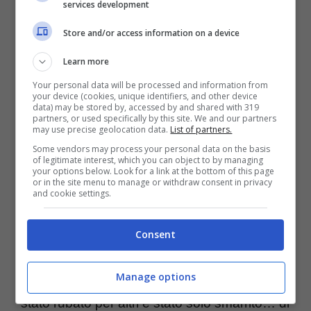
services development
In alto ecco un secondo microfono, pulsanti
Store and/or access information on a device
metallici per accensione, silenziatore e
Learn more
volume; il contorno dello
smartphone
è in
Your personal data will be processed and information from
alluminio, il dorso in
ceramica
per un peso
your device (cookies, unique identifiers, and other device
data) may be stored by, accessed by and shared with 319
complessivo maggiore di 3 grammi appena e
partners, or used specifically by this site. We and our partners
may use precise geolocation data.
List of partners.
tuttavia una
batteria
super più grande del
Some vendors may process your personal data on the basis
16%
of legitimate interest, which you can object to by managing
your options below. Look for a link at the bottom of this page
or in the site menu to manage or withdraw consent in privacy
and cookie settings.
Confermate le schede di tipo
Micro-SIM
e
piccolo giallo intorno a Gizmodo che non si
Consent
capisce come abbia messo le mani sul
Manage options
modello. Secondo l’analista
John Gruber
è
stato rubato per altri è stato solo smarrito… di