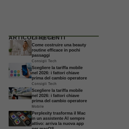
ARTICOLI RECENTI
Consigli Tech
Come costruire una beauty
routine efficace in pochi
passaggi
Consigli Tech
Scegliere la tariffa mobile
nel 2026: i fattori chiave
prima del cambio operatore
Consigli Tech
Scegliere la tariffa mobile
nel 2026: i fattori chiave
prima del cambio operatore
Mobile
Perplexity trasforma il Mac
in un assistente AI sempre
attivo: arriva la nuova app
per macOS