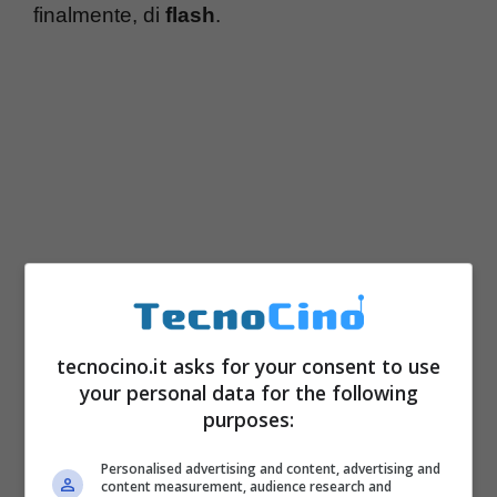
finalmente, di
flash
.
tecnocino.it asks for your consent to use
your personal data for the following
Lo
schermo
sembra avere una più alta
purposes:
risoluzione, che sia da 960×460 come
Personalised advertising and content, advertising and
content measurement, audience research and
iFrame
, il nuovo standard video proprietario?