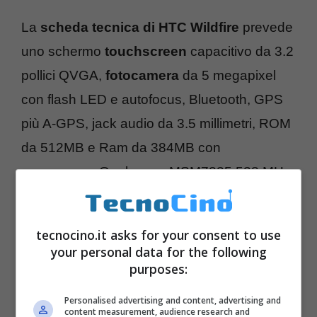
La
scheda tecnica di HTC Wildfire
prevede
uno schermo
touchscreen
capacitivo da 3.2
pollici QVGA,
fotocamera
da 5 megapixel
con flash LED e autofocus, Bluetooth, GPS
più A-GPS, jack audio da 3.5 millimetri, ROM
da 512MB e Ram da 384MB con
processore
Qualcomm MSM7225 528 MHz
e batteria da 1300mAh. Arriverà per
Natale
tecnocino.it asks for your consent to use
your personal data for the following
purposes:
Personalised advertising and content, advertising and
content measurement, audience research and