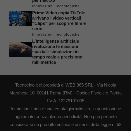
per macOS
Innovazioni Tecnologiche
Prime Video copia TikTok:
arrivano i video verticali
“Clips” per scoprire film e
serie
Innovazioni Tecnologiche
L’intelligenza artificiale
rivoluziona le missioni
spaziali: simulazioni in
tempo reale e precisione
millimetrica
Tecnocino.it di proprietà di WEB 365 SRL - Via Nicola
Marchese 10, 00141 Roma (RM) - Codice Fiscale e Partita
I.V.A. 12279101005
Tecnocino.it non è una testata giornalistica, in quanto viene
aggiornato senza alcuna periodicità. Non può pertanto
considerarsi un prodotto editoriale ai sensi della legge n. 62