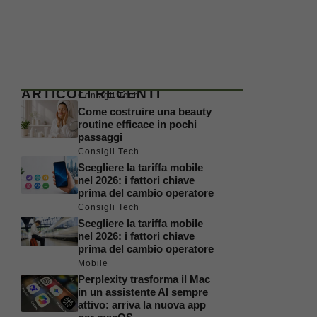
ARTICOLI RECENTI
Consigli Tech
Come costruire una beauty
routine efficace in pochi
passaggi
Consigli Tech
Scegliere la tariffa mobile
nel 2026: i fattori chiave
prima del cambio operatore
Consigli Tech
Scegliere la tariffa mobile
nel 2026: i fattori chiave
prima del cambio operatore
Mobile
Perplexity trasforma il Mac
in un assistente AI sempre
attivo: arriva la nuova app